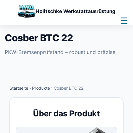
Holitschke Werkstattausrüstung
Home
Leistungen
Cosber BTC 22
Produkte
Downloads
PKW-Bremsenprüfstand – robust und präzise
Kontakt
Fernwartung
🌙
Startseite
›
Produkte
›
Cosber BTC 22
Über das Produkt