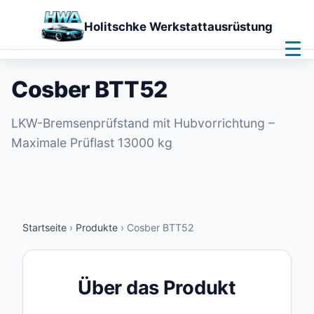
Holitschke Werkstattausrüstung
Home
Leistungen
Cosber BTT52
Produkte
Downloads
LKW-Bremsenprüfstand mit Hubvorrichtung –
Kontakt
Maximale Prüflast 13000 kg
Fernwartung
🌙
Startseite
›
Produkte
›
Cosber BTT52
Über das Produkt