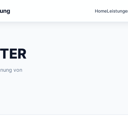
tung
Home
Leistunge
STER
rnung von