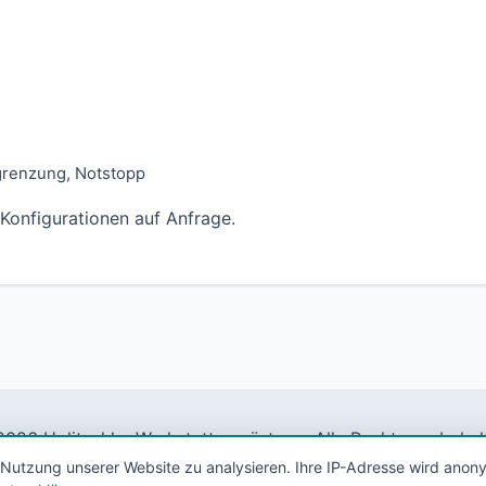
grenzung, Notstopp
 Konfigurationen auf Anfrage.
026 Holitschke Werkstattausrüstung. Alle Rechte vorbehal
 Nutzung unserer Website zu analysieren. Ihre IP-Adresse wird anony
Impressum
AGB
Datenschutz
Kontakt