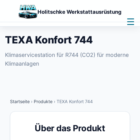
Holitschke Werkstattausrüstung
Home
Leistungen
TEXA Konfort 744
Produkte
Downloads
Klimaservicestation für R744 (CO2) für moderne
Kontakt
Klimaanlagen
Fernwartung
🌙
Startseite
›
Produkte
›
TEXA Konfort 744
Über das Produkt