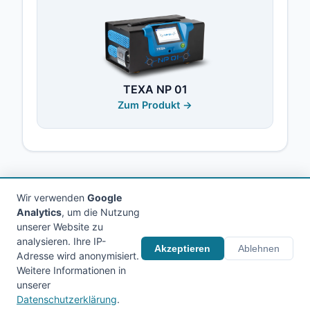
TEXA NP 01
Zum Produkt →
Wir verwenden
Google
Analytics
, um die Nutzung
unserer Website zu
analysieren. Ihre IP-
© 2026 Holitschke Werkstattausrüstung. Alle
Akzeptieren
Ablehnen
Adresse wird anonymisiert.
Rechte vorbehalten.
Weitere Informationen in
unserer
Impressum
AGB
Datenschutz
Kontakt
Datenschutzerklärung
.