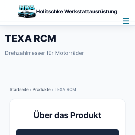
Holitschke Werkstattausrüstung
Home
Leistungen
TEXA RCM
Produkte
Downloads
Drehzahlmesser für Motorräder
Kontakt
Fernwartung
🌙
Startseite
›
Produkte
›
TEXA RCM
Über das Produkt