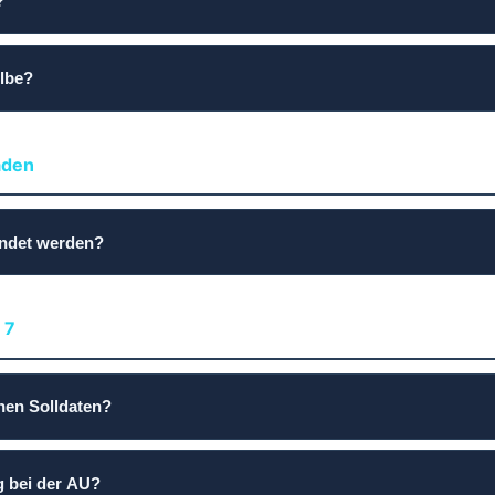
?
elbe?
äden
endet werden?
 7
chen Solldaten?
g bei der AU?