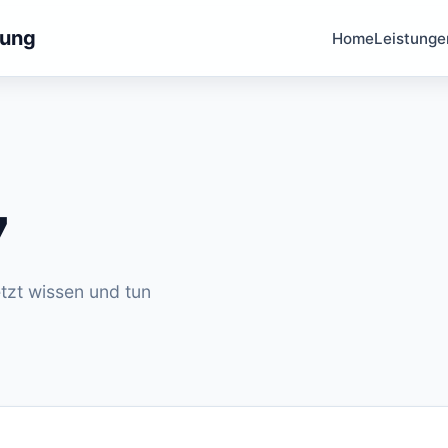
tung
Home
Leistunge
7
tzt wissen und tun