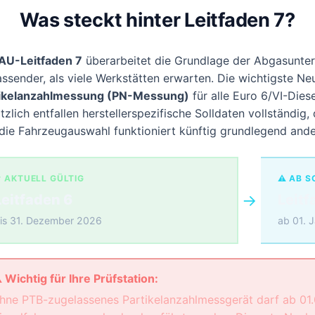
Was steckt hinter Leitfaden 7?
AU-Leitfaden 7
überarbeitet die Grundlage der Abgasunter
ssender, als viele Werkstätten erwarten. Die wichtigste N
tikelanzahlmessung (PN-Messung)
für alle Euro 6/VI-Dies
tzlich entfallen herstellerspezifische Solldaten vollständig
die Fahrzeugauswahl funktioniert künftig grundlegend ande
 AKTUELL GÜLTIG
⚠ AB S
→
Leitfaden 6
Leitf
is 31. Dezember 2026
ab 01. 
️ Wichtig für Ihre Prüfstation:
hne PTB-zugelassenes Partikelanzahlmessgerät darf ab 01.