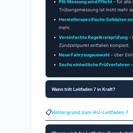
PN-Messung wird Pflicht
– für all
Trübungsmessung ist nicht mehr a
Herstellerspezifische Solldaten en
mehr.
Vereinfachte Regelkreisprüfung
– 
Zündzeitpunkt entfallen komplett.
Neue Fahrzeugauswahl
– über Emi
Sechs einheitliche Prüfverfahren
–
Wann tritt Leitfaden 7 in Kraft?
📋
Hintergrund zum AU-Leitfaden 7