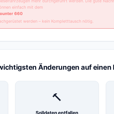
ieselfahrzeugen mehr durchgeführt werden. Die gute Nach
önnen einfach mit dem
ounter 660
achgerüstet werden – kein Kompletttausch nötig.
wichtigsten Änderungen auf einen 
🔨
Solldaten entfallen