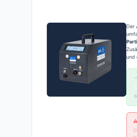
Der
umfa
Par
Zusä
und 
✓
b
⚠
O