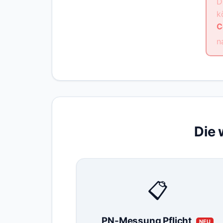
D
k
C
n
Die 
📋
PN-Messung Pflicht
NEU