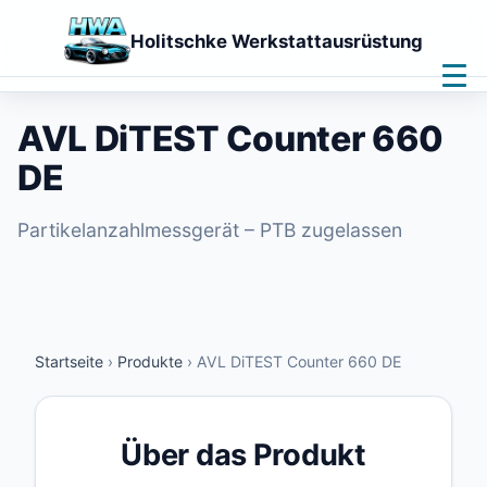
Holitschke Werkstattausrüstung
Home
Leistungen
AVL DiTEST Counter 660
Produkte
DE
Downloads
Kontakt
Fernwartung
Partikelanzahlmessgerät – PTB zugelassen
🌙
Startseite
›
Produkte
›
AVL DiTEST Counter 660 DE
Über das Produkt