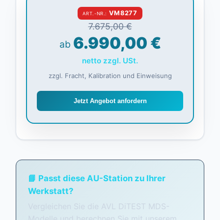
VM8277
ART.-NR.:
7.675,00 €
6.990,00 €
ab
netto zzgl. USt.
zzgl. Fracht, Kalibration und Einweisung
Jetzt Angebot anfordern
📘 Passt diese AU-Station zu Ihrer
Werkstatt?
Vergleichen Sie die AVL DiTEST MDS-
Modelle und berechnen Sie mit unserem