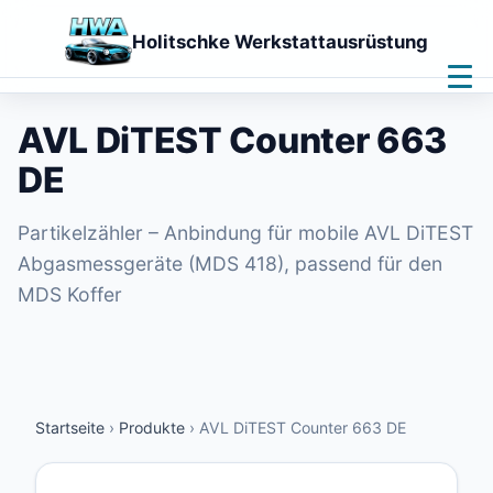
Holitschke Werkstattausrüstung
Home
Leistungen
AVL DiTEST Counter 663
Produkte
DE
Downloads
Kontakt
Fernwartung
Partikelzähler – Anbindung für mobile AVL DiTEST
Abgasmessgeräte (MDS 418), passend für den
🌙
MDS Koffer
Startseite
›
Produkte
›
AVL DiTEST Counter 663 DE