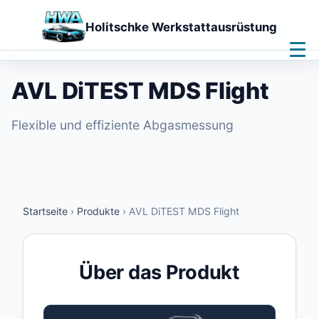
Holitschke Werkstattausrüstung
Home
Leistungen
AVL DiTEST MDS Flight
Produkte
Downloads
Flexible und effiziente Abgasmessung
Kontakt
Fernwartung
🌙
Startseite
›
Produkte
›
AVL DiTEST MDS Flight
Über das Produkt