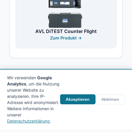
AVL DiTEST Counter Flight
Zum Produkt →
Wir verwenden
Google
Analytics
, um die Nutzung
unserer Website zu
analysieren. Ihre IP-
© 2026 Holitschke Werkstattausrüstung. Alle
Akzeptieren
Ablehnen
Adresse wird anonymisiert.
Rechte vorbehalten.
Weitere Informationen in
unserer
Impressum
AGB
Datenschutz
Kontakt
Datenschutzerklärung
.